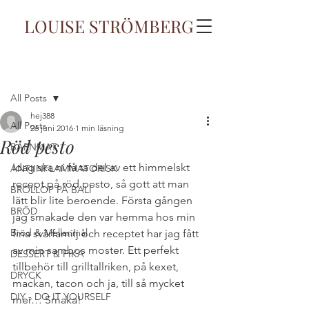
LOUISE STRÖMBERG
Inlägg
All Posts
hej388
All Posts
26 juni 2016
1 min läsning
Röd pesto
BARNMAT
Idag ska ni få ta del av ett himmelskt 
ANTIINFLAMMATORISK
recept på röd pesto, så gott att man 
BRÖLLOP PÅ BALI
lätt blir lite beroende. Första gången 
BRÖD
jag smakade den var hemma hos min 
Bröd & Mellanmål
fina svärfamilj och receptet har jag fått 
av min sambos moster. Ett perfekt 
DESSERT & FIKA
tillbehör till grilltallriken, på kexet, 
DRYCK
mackan, tacon och ja, till så mycket 
DIY - DO IT YOURSELF
mer… Smaka!