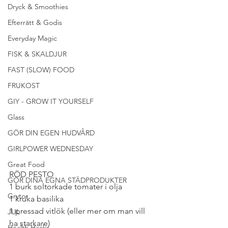
Dryck & Smoothies
Efterrätt & Godis
Everyday Magic
FISK & SKALDJUR
FAST (SLOW) FOOD
FRUKOST
GIY - GROW IT YOURSELF
Glass
GÖR DIN EGEN HUDVÅRD
GIRLPOWER WEDNESDAY
Great Food
RÖD PESTO
GÖR DINA EGNA STÄDPRODUKTER
1 burk soltorkade tomater i olja
Grytor
1 kruka basilika
1 pressad vitlök (eller mer om man vill 
JUL
ha starkare)
Health Hacks