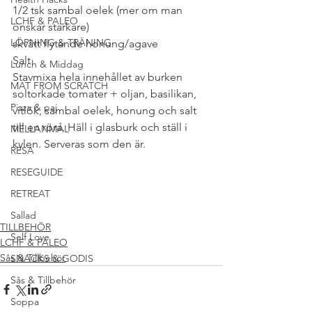
1/2 tsk sambal oelek (mer om man 
LCHF & PALEO
önskar starkare)
LÖPNING & TRÄNING
skvätt flytande honung/agave
Salt
Lunch & Middag
Stavmixa hela innehållet av burken 
MAT FROM SCRATCH
soltorkade tomater + oljan, basilikan, 
Pizza & paj
vitlök, sambal oelek, honung och salt 
till en röra. Häll i glasburk och ställ i 
MELLANMÅL
kylen. Serveras som den är.
RESA
#TILLBEHÖRPÅMATBORDET
RESEGUIDE
#PALEOMEJERIFRITT
#CLEANEATING
RETREAT
#LCHFLÅGKOLHYDRATSKOST
#RECEPT
#VEGANSK
Sallad
TILLBEHÖR
Self Love
LCHF & PALEO
Sås & Tillbehör
SNACKS & GODIS
Sås & Tillbehör
Soppa