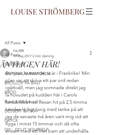
LOUISE STRÖMBERG
Inlägg
All Posts
hej388
All Posts
17 maj 2017
2 min läsning
ÄNTLIGEN HÄR!
BARNMAT
Bonjour le monde, vi är i Frankrike! Min 
ANTIINFLAMMATORISK
plan var att skriva ett par ord redan 
BRÖLLOP PÅ BALI
igårkväll, men jag somnade direkt jag 
BRÖD
la huvudet på kudden här i Carols 
Bröd & Mellanmål
fantastiska hus. Resan hit på 2,5 timma 
kändes löjligt lyxig med tanke på att 
DESSERT & FIKA
jag de senaste två åren vant mig vid att 
DRYCK
flyga i minst 15 timmar och då ofta 
DIY - DO IT YOURSELF
ensam med ett litet barn att underhålla. 