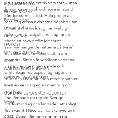
Att nu resa själv, precis som förr, kunna 
Dryck & Smoothies
försjunka i en bok och sova en stund 
Efterrätt & Godis
kändes surrealistiskt. Hela grejen att 
Everyday Magic
resa iväg dessa 6 dagarna på jobb utan 
FISK & SKALDJUR
Jonathan känns lustig men väldigt 
hälsosam för oss alla tre. Jag får en 
FAST (SLOW) FOOD
chans att sova ostört (de första 
FRUKOST
sammanhängande nätterna på två år) 
GIY - GROW IT YOURSELF
och killarna får en chans att rå om 
varandra. Simon är verkligen världens 
Glass
bästa, den mest närvarande och 
GÖR DIN EGEN HUDVÅRD
omtänksamma pappa jag någonsin 
GIRLPOWER WEDNESDAY
mött och i kombination med Jonathan 
som är mer pappig än mammig gör 
Great Food
mig lugn.
GÖR DINA EGNA STÄDPRODUKTER
Jag lämnade ett regnig Sverige 
Grytor
igårförmiddag och landade i ett soligt 
JUL
(och varmt!) Nice på Franska rivieran kl 
13:00. Carol hämtade upp mig på 
Health Hacks