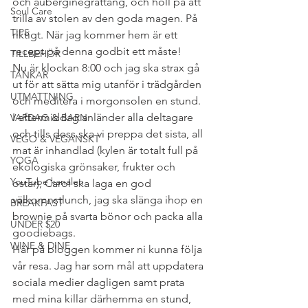
och auberginegrattäng, och höll på att 
Soul Care
trilla av stolen av den goda magen. På 
TIPS
riktigt. När jag kommer hem är ett 
recept på denna godbit ett måste!
TILLBEHÖR
Nu är klockan 8:00 och jag ska strax gå 
TANKAR
ut för att sätta mig utanför i trädgården 
UTMATTNING
och meditera i morgonsolen en stund. 
I eftermiddag anländer alla deltagare 
VARDAG & BARN
och tills dess ska vi preppa det sista, all 
VEGO & VEGANSKT
mat är inhandlad (kylen är totalt full på 
YOGA
ekologiska grönsaker, frukter och 
YouTube kanalen
ostar), Carol ska laga en god 
välkomnstlunch, jag ska slänga ihop en 
BREAKFAST
brownie på svarta bönor och packa alla 
UNDER $20
goodiebags.
WINE & DINE
Här på bloggen kommer ni kunna följa 
vår resa. Jag har som mål att uppdatera 
sociala medier dagligen samt prata 
med mina killar därhemma en stund, 