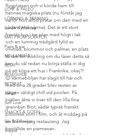
flygplatsen och vi körde hem till 
LCHF & PALEO
hennes magiska plats (nu förstår jag 
LÖPNING & TRÄNING
varför hon alltid pratar om den med en 
sådan lyrisk värme). Det är ett stort 
Lunch & Middag
franskt hus i tre plan med högt i tak 
MAT FROM SCRATCH
och en lummig trädgård fylld av 
Pizza & paj
olivträd, blommor och palmer, en plats 
MELLANMÅL
to die for. Älskling om du läser detta så 
kan du väl redan nu börja ställa in dig 
RESA
på att köpa ett hus i Frankrike, okej?! 
RESEGUIDE
🙂 Värmeböljan har slagit till här och 
RETREAT
med sina 28 grader blev resten av 
dagen väldigt chill vid poolen. På 
Sallad
kvällen åkte vi över till den lilla fina 
Self Love
grannbyn Biot, sådär typisk franskt 
SNACKS & GODIS
pittoresk som i film, och åt middag på 
Sås & Tillbehör
en liten mysig restaurang. Jag 
beställde en parmesan- 
Soppa