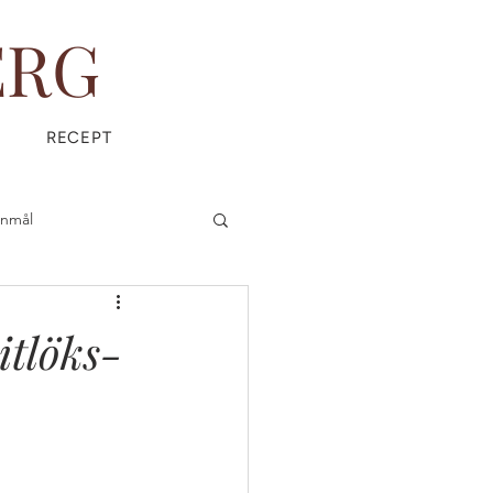
ERG
RECEPT
anmål
is
Everyday Magic
itlöks-
ÄDPRODUKTER