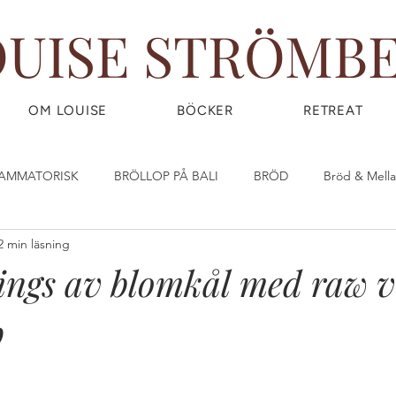
OUISE STRÖMB
OM LOUISE
BÖCKER
RETREAT
LAMMATORISK
BRÖLLOP PÅ BALI
BRÖD
Bröd & Mell
2 min läsning
DIY - DO IT YOURSELF
Dryck & Smoothies
Efterrätt & God
ings av blomkål med raw v
p
OW) FOOD
FRUKOST
GIY - GROW IT YOURSELF
Glass
IRLPOWER WEDNESDAY
Great Food
GÖR DINA EGNA ST