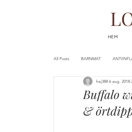
L
HEM
All Posts
BARNMAT
ANTIINF
hej388
6 aug. 2018
DESSERT & FIKA
DRYCK
Buffalo w
& örtdip
FISK & SKALDJUR
FAST (SL
GÖR DIN EGEN HUDVÅRD
G