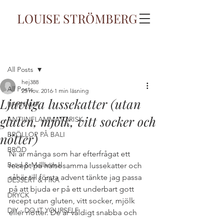
LOUISE STRÖMBERG
Inlägg
All Posts
hej388
All Posts
25 nov. 2016
1 min läsning
Ljuvliga lussekatter (utan
BARNMAT
gluten, mjölk, vitt socker och
ANTIINFLAMMATORISK
BRÖLLOP PÅ BALI
nötter)
BRÖD
Ni är många som har efterfrågat ett 
Bröd & Mellanmål
recept på hälsosamma lussekatter och 
såhär till första advent tänkte jag passa 
DESSERT & FIKA
på att bjuda er på ett underbart gott 
DRYCK
recept utan gluten, vitt socker, mjölk 
DIY - DO IT YOURSELF
eller nötter. De är väldigt snabba och 