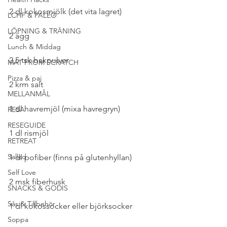
2 dl kokosmjölk (det vita lagret)
LCHF & PALEO
LÖPNING & TRÄNING
2 ägg
Lunch & Middag
2,5 tsk bakpulver
MAT FROM SCRATCH
Pizza & paj
2 krm salt
MELLANMÅL
1 dl havremjöl (mixa havregryn)
RESA
RESEGUIDE
1 dl rismjöl
RETREAT
Sallad
1 dl pofiber (finns på glutenhyllan)
Self Love
2 msk fiberhusk
SNACKS & GODIS
Sås & Tillbehör
1 dl kokossocker eller björksocker
Soppa