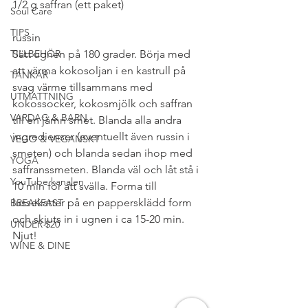
1/2 g saffran (ett paket)
Soul Care
TIPS
russin
TILLBEHÖR
Sätt ugnen på 180 grader. Börja med 
att värma kokosoljan i en kastrull på 
TANKAR
svag värme tillsammans med 
UTMATTNING
kokossocker, kokosmjölk och saffran 
VARDAG & BARN
till en jämn smet. Blanda alla andra 
ingredienser (eventuellt även russin i 
VEGO & VEGANSKT
smeten) och blanda sedan ihop med 
YOGA
saffranssmeten. Blanda väl och låt stå i 
YouTube kanalen
10 min för att svälla. Forma till 
lussekatter på en pappersklädd form 
BREAKFAST
och skjuts in i ugnen i ca 15-20 min. 
UNDER $20
Njut!
WINE & DINE
#NYTTIGFIKA
#CLEANEATING
#SOCKERFRITT
#MJÖLKFRITT
#BULLARampMUFFINS
#RECEPT
#JULGODIS
#GLUTENFRITT