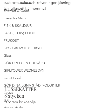
enkla att baka och kräver ingen jäsning. 
Dryck & Smoothies
En julfavorit här hemma!
Efterrätt & Godis
Everyday Magic
FISK & SKALDJUR
FAST (SLOW) FOOD
FRUKOST
GIY - GROW IT YOURSELF
Glass
GÖR DIN EGEN HUDVÅRD
GIRLPOWER WEDNESDAY
Great Food
GÖR DINA EGNA STÄDPRODUKTER
LUSSEKATTER
Grytor
8 stycken
JUL
50 gram kokosolja
Health Hacks