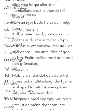
sägs vara högst allergiskt 
LCHF & PALEO
framkallande och störande i vår 
LÖPNING & TRÄNING
kropp) 
Kött (bra för både hälsa och miljö)
Lunch & Middag
Soja
MAT FROM SCRATCH
Kolhydrater (bröd, pasta, ris och 
Pizza & paj
potatis är råvaror som din kropp 
MELLANMÅL
mår bra av att minska/utesluta – de 
stjäl energi utan att tillföra någon 
RESA
ny bra. Ersätt istället med bra fetter 
RESEGUIDE
och grönsaker)
RETREAT
Matsvinn 
Mobilanvändandet och datortid
Sallad
Stress och multitasking (din hjärna 
Self Love
är skapad för att fokusera på en 
SNACKS & GODIS
sak, inte flera samtidigt) 
Sås & Tillbehör
Umgänge med energitjuvar (börja 
uteslut de människor som inte 
Soppa