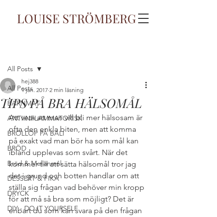
LOUISE STRÖMBERG
Inlägg
All Posts
hej388
All Posts
1 jan. 2017
2 min läsning
TIPS PÅ BRA HÄLSOMÅL
BARNMAT
Att veta att man vill bli mer hälsosam är 
ANTIINFLAMMATORISK
ofta den enkla biten, men att komma 
BRÖLLOP PÅ BALI
på exakt vad man bör ha som mål kan 
BRÖD
ibland upplevas som svårt. När det 
Bröd & Mellanmål
kommer till att sätta hälsomål tror jag 
det i grund och botten handlar om att 
DESSERT & FIKA
ställa sig frågan vad behöver min kropp 
DRYCK
för att må så bra som möjligt? Det är 
DIY - DO IT YOURSELF
enbart du som kan svara på den frågan 