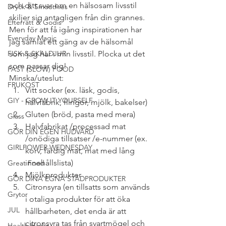
och ditt svar om en hälsosam livsstil 
Dryck & Smoothies
skiljer sig antagligen från din grannes. 
Efterrätt & Godis
Men för att få igång inspirationen har 
Everyday Magic
jag samlat ett gäng av de hälsomål 
FISK & SKALDJUR
som jag har i min livsstil. Plocka ut det 
som passar dig!
FAST (SLOW) FOOD
Minska/uteslut:
FRUKOST
Vitt socker (ex. läsk, godis, 
GIY - GROW IT YOURSELF
halvfabrik, flingor, mjölk, bakelser)
Gluten (bröd, pasta med mera)
Glass
Halvfabrikat /processad mat 
GÖR DIN EGEN HUDVÅRD
/onödiga tillsatser /e-nummer (ex. 
GIRLPOWER WEDNESDAY
korv, färdig mat, mat med lång 
innehållslista)
Great Food
Mjölkprodukter
GÖR DINA EGNA STÄDPRODUKTER
Citronsyra (en tillsatts som används 
Grytor
i otaliga produkter för att öka 
JUL
hållbarheten, det enda är att 
citronsyra tas från svartmögel och 
Health Hacks