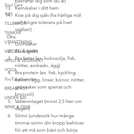
bekräftar dig som du är)
Soul Care
Kemikalier i ditt hem 
TIPS
Krav på dig själv (ha härliga mål 
och högre tolerans på livet 
TILLBEHÖR
istället!) 
TANKAR
 Öka:
UTMATTNING
Grönsaker
Ekologiskt
VARDAG & BARN
Bra fetter (ex. kokosolja, fisk, 
VEGO & VEGANSKT
nötter, avokado, ägg)
YOGA
Bra protein (ex. fisk, kyckling, 
YouTube kanalen
kalkon, ägg, linser, bönor, nötter, 
grönsaker som spenat och 
BREAKFAST
broccoli)
UNDER $20
Vattenintaget (minst 2,5 liter om 
WINE & DINE
dagen)
Sömn (undersök hur många 
timmar sömn din kropp behöver 
för att må som bäst och börja 