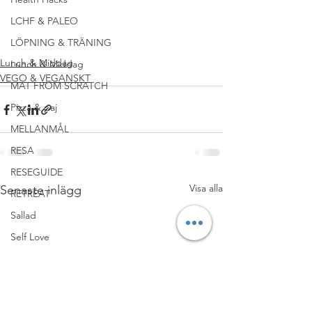
#LUNCH
#CLEANEATING
LCHF & PALEO
#MJÖLKFRITT
#MIDDAG
#RECEPT
LÖPNING & TRÄNING
#VEGANSK
Lunch & Middag
Lunch & Middag
VEGO & VEGANSKT
MAT FROM SCRATCH
Pizza & paj
MELLANMÅL
RESA
RESEGUIDE
Visa alla
Senaste inlägg
RETREAT
Sallad
Self Love
SNACKS & GODIS
Sås & Tillbehör
Soppa