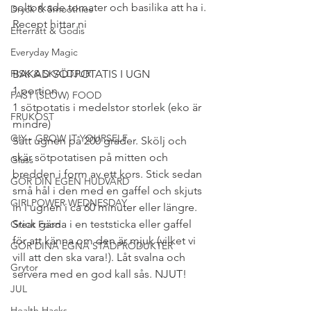
soltorkade tomater och basilika att ha i. 
Dryck & Smoothies
Recept hittar ni 
här!
Efterrätt & Godis
Everyday Magic
FISK & SKALDJUR
BAKAD SÖTPOTATIS I UGN 
1 portion
FAST (SLOW) FOOD
1 sötpotatis i medelstor storlek (eko är 
FRUKOST
mindre)
GIY - GROW IT YOURSELF
Sätt ugnen på 200 grader. Skölj och 
skär sötpotatisen på mitten och 
Glass
bredden i form av ett kors. Stick sedan 
GÖR DIN EGEN HUDVÅRD
små hål i den med en gaffel och skjuts 
GIRLPOWER WEDNESDAY
in i ugnen i ca 60 minuter eller längre. 
Stick gärna i en teststicka eller gaffel 
Great Food
för att känna om den är mjuk (vilket vi 
GÖR DINA EGNA STÄDPRODUKTER
vill att den ska vara!). Låt svalna och 
Grytor
servera med en god kall sås. NJUT!
JUL
#PALEOMEJERIFRITT
#VEGETARISKARÄTTER
#BARNMAT
Health Hacks