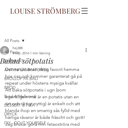
LOUISE STRÖMBERG
Inlägg
All Posts
hej388
All Posts
8 sep. 2016
1 min läsning
Bakad sötpotatis
BARNMAT
Denna rätt är en riktig favorit hemma 
ANTIINFLAMMATORISK
hos oss och kommer garanterat gå på 
BRÖLLOP PÅ BALI
repeat under höstens mysiga kvällar. 
BRÖD
Att baka sötpotatis i ugn (som 
Bröd & Mellanmål
egentligen inte är en potatis utan en 
ört och riktigt nyttig) är enkelt och att 
DESSERT & FIKA
blanda ihop en smarrig sås fylld med 
DRYCK
härliga råvaror är både fräscht och gott! 
DIY - DO IT YOURSELF
Jag brukar göra min fetaoströra med 