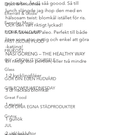
grönsaker. Ändå såå goood. Så till 
Dryck & Smoothies
lunch slängde jag ihop den med en 
Efterrätt & Godis
hälsosam twist: blomkål istället för ris. 
Everyday Magic
Och den vart riktigt lyckad! 
FISK & SKALDJUR
LCHF/Lowcarb/Paleo. Perfekt till både 
liten som stor, nyttig och enkel att göra 
FAST (SLOW) FOOD
-katjing!
FRUKOST
NASI GORENG – THE HEALTHY WAY
GIY - GROW IT YOURSELF
En riktigt stor portion, eller två mindre
Glass
1-2 kycklingfiléer
GÖR DIN EGEN HUDVÅRD
GIRLPOWER WEDNESDAY
3 dl hackad blomkål
Great Food
1 morot
GÖR DINA EGNA STÄDPRODUKTER
Grytor
1 gullök
JUL
2 vitlöksklyftor
Health Hacks