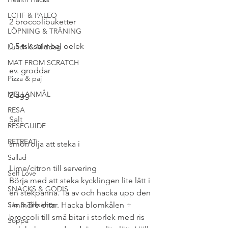
LCHF & PALEO
2 broccolibuketter
LÖPNING & TRÄNING
0,5 tsk salmbal oelek
Lunch & Middag
MAT FROM SCRATCH
ev. groddar
Pizza & paj
MELLANMÅL
2 ägg
RESA
Salt
RESEGUIDE
RETREAT
smör/olja att steka i
Sallad
Lime/citron till servering
Self Love
Börja med att steka kycklingen lite lätt i 
SNACKS & GODIS
en stekpanna. Ta av och hacka upp den 
Sås & Tillbehör
i mindre bitar. Hacka blomkålen + 
broccoli till små bitar i storlek med ris 
Soppa