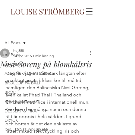
LOUISE STRÖMBERG
Inlägg
All Posts
hej388
All Posts
24 apr. 2016
1 min läsning
Nasi Goreng på blomkålsris
BARNMAT
Idag fick jag en sån stark längtan efter 
ANTIINFLAMMATORISK
en riktigt asiatisk klassiker till måltid, 
BRÖLLOP PÅ BALI
nämligen den Balinesiska Nasi Goreng, 
BRÖD
även kallat Phad Thai i Thailand och 
Bröd & Mellanmål
Chicken Fried Rice i internationell mun. 
Kärt barn har många namn och denna 
DESSERT & FIKA
rätt är poppis i hela världen. I grund 
DRYCK
och botten är det den enklaste av 
DIY - DO IT YOURSELF
rätter: mixad stekt kyckling, ris och 