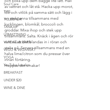
och koka upp dem bägge lite lätt. Häll 
Soul Care
av vattnet och låt stå. Hacka upp morot, 
TIPS
lök och vitlök på samma sätt och lägg i 
en stekpanna tillsammans med 
TILLBEHÖR
kycklingen, blomkål, broccoli och 
TANKAR
groddar. Mixa ihop och stek upp 
UTMATTNING
tillsammans. Salta. Knäck i ägen och rör 
runt så att det blandas in i röran och 
VARDAG & BARN
steks på. Servera tillsammans med en 
VEGO & VEGANSKT
halva lime/citron som du pressar över 
YOGA
innan förtäring.
YouTube kanalen
Hoppas det smakar!
BREAKFAST
UNDER $20
WINE & DINE