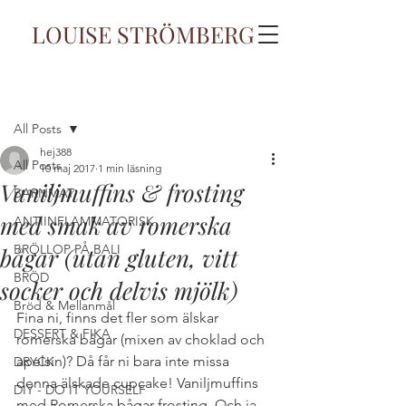
LOUISE STRÖMBERG
Inlägg
All Posts
hej388
All Posts
10 maj 2017
1 min läsning
Vaniljmuffins & frosting
BARNMAT
med smak av romerska
ANTIINFLAMMATORISK
BRÖLLOP PÅ BALI
bågar (utan gluten, vitt
BRÖD
socker och delvis mjölk)
Bröd & Mellanmål
Fina ni, finns det fler som älskar 
DESSERT & FIKA
romerska bågar (mixen av choklad och 
apelsin)? Då får ni bara inte missa 
DRYCK
denna älskade cupcake! Vaniljmuffins 
DIY - DO IT YOURSELF
med Romerska bågar-frosting. Och ja, 