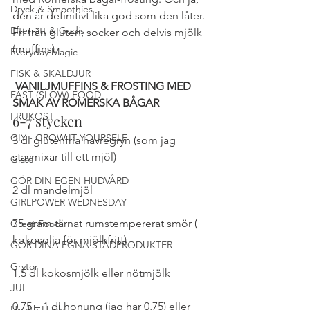
Dryck & Smoothies
den är definitivt lika god som den låter. 
Efterrätt & Godis
Fri från gluten, socker och delvis mjölk 
(muffins).
Everyday Magic
FISK & SKALDJUR
VANILJMUFFINS & FROSTING MED 
FAST (SLOW) FOOD
SMAK AV ROMERSKA BÅGAR
FRUKOST
6-7 stycken
GIY - GROW IT YOURSELF
3 dl glutenfria havregryn (som jag 
stavmixar till ett mjöl)
Glass
GÖR DIN EGEN HUDVÅRD
2 dl mandelmjöl
GIRLPOWER WEDNESDAY
75 gram tärnat rumstempererat smör ( 
Great Food
kokosolja för mjölkfritt)
GÖR DINA EGNA STÄDPRODUKTER
Grytor
1,5 dl kokosmjölk eller nötmjölk
JUL
0,75 – 1 dl honung (jag har 0,75) eller 
Health Hacks