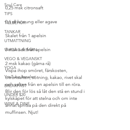
Soul Care
0,25 msk citronsaft
TIPS
0,6 dl honung eller agave
TILLBEHÖR
TANKAR
Skalet från 1 apelsin
UTMATTNING
5 msk saft från apelsin
VARDAG & BARN
VEGO & VEGANSKT
2 msk kakao (gärna rå)
YOGA
Vispa ihop smöret, färskosten, 
YouTube kanalen
citronsaften, sötning, kakao, rivet skal 
och saften från en apelsin till en röra. 
BREAKFAST
Blir den för lös så låt den stå en stund i 
UNDER $20
kylskåpet för att stelna och om inte 
WINE & DINE
annat spritsa på den direkt på 
muffinsen. Njut!
#NYTTIGFIKA
#FROSTING
#NYTTIGTKALASBORD
#SOCKERFRITT