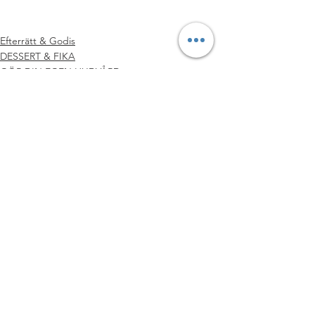
#BULLARampMUFFINS
#RECEPT
#CHOKLAD
#GLUTENFRITT
Efterrätt & Godis
DESSERT & FIKA
GÖR DIN EGEN HUDVÅRD
Visa alla
Senaste inlägg