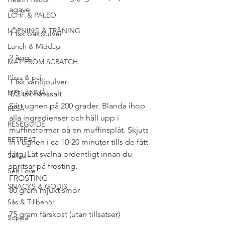
agave
LCHF & PALEO
LÖPNING & TRÄNING
1 tsk bakpulver
Lunch & Middag
2 ägg
MAT FROM SCRATCH
Pizza & paj
1 tsk vaniljpulver
MELLANMÅL
1/2 tsk havssalt
Sätt ugnen på 200 grader. Blanda ihop 
RESA
alla ingredienser och häll upp i 
RESEGUIDE
muffinsformar på en muffinsplåt. Skjuts 
RETREAT
in i ugnen i ca 10-20 minuter tills de fått 
färg. Låt svalna ordentligt innan du 
Sallad
spritsar på frosting.
Self Love
FROSTING
SNACKS & GODIS
80 gram mjukt smör
Sås & Tillbehör
75 gram färskost (utan tillsatser)
Soppa