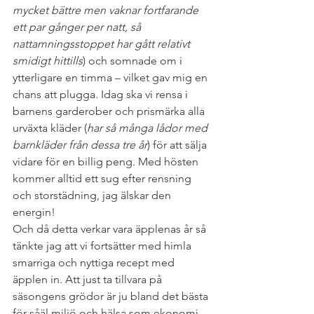
mycket bättre men vaknar fortfarande 
ett par gånger per natt, så 
nattamningsstoppet har gått relativt 
smidigt hittills
) och somnade om i 
ytterligare en timma – vilket gav mig en 
chans att plugga. Idag ska vi rensa i 
barnens garderober och prismärka alla 
urväxta kläder (
har så många lådor med 
barnkläder från dessa tre år
) för att sälja 
vidare för en billig peng. Med hösten 
kommer alltid ett sug efter rensning 
och storstädning, jag älskar den 
energin!
Och då detta verkar vara äpplenas år så 
tänkte jag att vi fortsätter med himla 
smarriga och nyttiga recept med 
äpplen in. Att just ta tillvara på 
säsongens grödor är ju bland det bästa 
för såäl miljö och hälsa som ekonomi. 