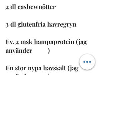
2 dl cashewnötter
3 dl glutenfria havregryn
Ev. 2 msk hampaprotein (jag 
använder 
detta
)
En stor nypa havssalt (jag 
använder 
detta
)
*Ej vegansk
Börja med att skära äpplet i små 
bitar, ca 0,5 cm x 0,5 cm 
ungefär, och ställ åt sidan.
Ta fram en kraftfull matberedare och 
lägg i dadlar, kanel, kardemumma, 