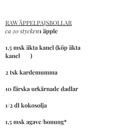
RAW ÄPPELPAJSBOLLAR
ca 20 stycken
1 äpple
1,5 msk äkta kanel (köp äkta 
kanel 
här
)
2 tsk kardemumma
10 färska urkärnade dadlar
1/2 dl kokosolja
1,5 msk agave/honung*