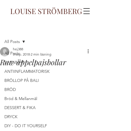
LOUISE STRÖMBERG
Inlägg
All Posts
hej388
All Posts
3 sep. 2018
2 min läsning
Raw äppelpajsbollar
BARNMAT
ANTIINFLAMMATORISK
BRÖLLOP PÅ BALI
BRÖD
Bröd & Mellanmål
DESSERT & FIKA
DRYCK
DIY - DO IT YOURSELF